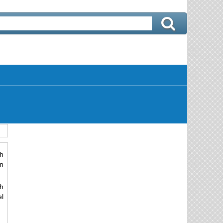
h
n
ch
l