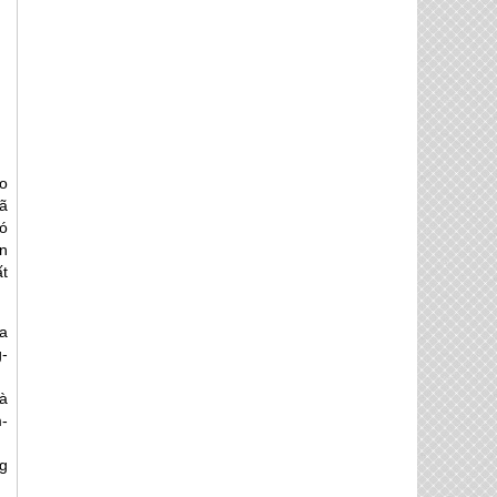
o
đã
ó
n
t
a
-
à
m-
g