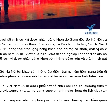
vel rất vinh dự khi được nhận bằng khen do Giám đốc Sở Hà Nội tra
 Cụ thể, trung tuần tháng 1 vừa qua, tại Bảo tàng Hà Nội, Sở Hà Nội 
h 2019 đồng thời trao tặng bằng khen cho những cá nhân, đơn vị đã c
 thủ đô năm 2018. Vượt qua hơn 1200 doanh nghiệp lữ hành trên địa bà
g 5 đơn vị được nhận bằng khen với những đóng góp và thành tích xuấ
ở Hà Nội tới khảo sát những địa điểm trải nghiệm tiềm năng trên đị
-dong-hanh-cug-so-du-lich-ha-noi-khao-sat-dia-diem-du-lich-tiem-nang
thuật Việt Nam 2018 được phối hợp tổ chức bởi Tạp chí chương trình v
n/vietsense-nha-tai-tro-vang-cuoc-thi-anh-nghe-thuat-du-lich-viet-na
ựng nền tảng website cho phòng văn hóa huyện Thường Tín nhằm quản