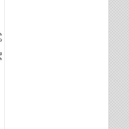
h
ữ
g
h