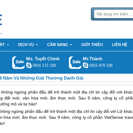
RT
DỊCH VỤ
CẨM NANG
GIỚI THIỆU
LIÊN HỆ
Ms. Tuyết Chinh
Mr.Thành
0916 172 338
0915 879 338
 9 Năm Và Những Giải Thưởng Danh Giá
c không ngừng phấn đấu để trở thành một địa chỉ tin cậy đối với khác
ng đất mới, văn hóa mới, ẩm thực mới. Sau 9 năm, công ty cổ phầ
gưỡng mộ và tự hào!
không ngừng phấn đấu để trở thành một địa chỉ tin cậy đối với Lữ khá
n hóa mới, ẩm thực mới. Sau 9 năm, công ty cổ phần VietSense trave
ào!