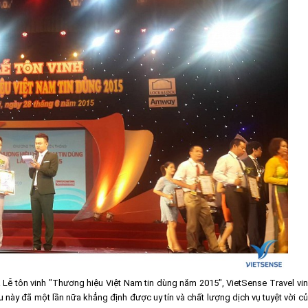
a Lễ tôn vinh "Thương hiệu Việt Nam tin dùng năm 2015", VietSense Travel vi
u này đã một lần nữa khẳng định được uy tín và chất lượng dịch vụ tuyệt vời c