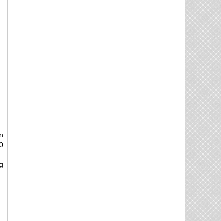
n
0
g