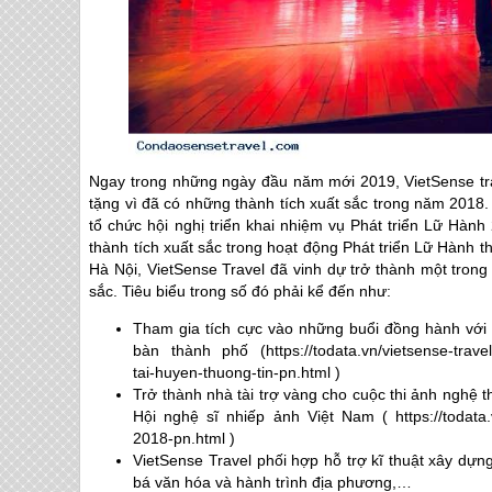
Ngay trong những ngày đầu năm mới 2019, VietSense tra
tặng vì đã có những thành tích xuất sắc trong năm 2018.
tổ chức hội nghị triển khai nhiệm vụ Phát triển Lữ Hàn
thành tích xuất sắc trong hoạt động Phát triển Lữ Hành
Hà Nội, VietSense Travel đã vinh dự trở thành một tron
sắc. Tiêu biểu trong số đó phải kể đến như:
Tham gia tích cực vào những buổi đồng hành với S
bàn thành phố (https://todata.vn/vietsense-travel
tai-huyen-thuong-tin-pn.html )
Trở thành nhà tài trợ vàng cho cuộc thi ảnh nghệ 
Hội nghệ sĩ nhiếp ảnh Việt Nam ( https://todata.v
2018-pn.html )
VietSense Travel phối hợp hỗ trợ kĩ thuật xây d
bá văn hóa và hành trình địa phương,…