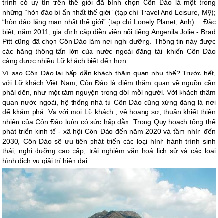
trình có uy tín trên thế giới đã bình chọn
Côn Đảo
là một trong
những “hòn đảo bí ẩn nhất thế giới” (tạp chí Travel And Leisure, Mỹ);
“hòn đảo lãng mạn nhất thế giới” (tạp chí Lonely Planet, Anh)… Đặc
biệt, năm 2011, gia đình cặp diễn viên nổi tiếng Angenila Jolie - Brad
Pitt cũng đã chọn
Côn Đảo
làm nơi nghỉ dưỡng. Thông tin này được
các hãng thông tấn lớn của nước ngoài đăng tải, khiến
Côn Đảo
càng được nhiều Lữ khách biết đến hơn.
Vì sao
Côn Đảo
lại hấp dẫn khách thăm quan như thế? Trước hết,
với Lữ khách Việt Nam,
Côn Đảo
là điểm thăm quan về nguồn cần
phải đến, như một tâm nguyện trong đời mỗi người. Với khách thăm
quan nước ngoài, hệ thống nhà tù
Côn Đảo
cũng xứng đáng là nơi
để khám phá. Và với mọi Lữ khách , vẻ hoang sơ, thuần khiết thiên
nhiên của
Côn Đảo
luôn có sức hấp dẫn. Trong Quy hoạch tổng thể
phát triển kinh tế - xã hội
Côn Đảo
đến năm 2020 và tầm nhìn đến
2030,
Côn Đảo
sẽ ưu tiên phát triển các loại hình hành trình sinh
thái, nghỉ dưỡng cao cấp, trải nghiệm văn hoá lịch sử và các loại
hình dịch vụ giải trí hiện đại.