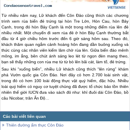
Từ nhiều năm nay, Lữ khách đến
Côn Đảo
cũng thích các chương
trình xem rùa biển đẻ trứng tại hòn Tre Lớn, Hòn Cau, hòn Bảy
Cạnh, trong đó hòn Bảy Cạnh là một trong những điểm rùa lên đẻ
nhiều nhất. Một chuyến đi xem rùa đẻ ở hòn Bảy Cạnh thường bắt
đầu từ 4 giờ chiều hôm trước đến 6 giờ sáng hôm sau. Theo đó,
khách thăm quan ngắm cảnh hoàng hôn đang dần buông xuống và
thức cùng các nhân viên kiểm lâm chờ rùa lên. Giữa biển đảo mênh
mông, im ắng, bên chút ánh sáng leo lét từ ngọn đèn mang theo,
bạn sẽ thấy những con rùa mẹ từ từ bò lên bãi cát, làm tổ, đẻ trứng.
Sau khi “xuống biển”, nhiều Lữ khách cũng thích “lên rừng” khám
phá Vườn quốc gia
Côn Đảo
. Nơi đây có hơn 2.700 loài sinh vật,
trong đó có hơn 100 loài động thực vật quý hiếm, đặc hữu. Nhiều
loài quý hiếm có nguy cơ tuyệt chủng đã được tổ chức bảo tồn thiên
nhiên thế giới IUCN đưa vào sách đỏ như: khỉ đuôi dài
Côn Đảo
, bồ
câu Nicobar, trăn Ấn Độ…
Thiên đường ẩm thực Côn Đảo