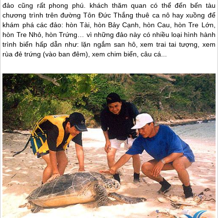
đảo cũng rất phong phú. khách thăm quan có thể đến bến tàu
chương trình trên đường Tôn Đức Thắng thuê ca nô hay xuồng để
khám phá các đảo: hòn Tài, hòn Bảy Cạnh, hòn Cau, hòn Tre Lớn,
hòn Tre Nhỏ, hòn Trứng… vì những đảo này có nhiều loại hình hành
trình biển hấp dẫn như: lặn ngắm san hô, xem trai tai tượng, xem
rùa đẻ trứng (vào ban đêm), xem chim biển, câu cá...