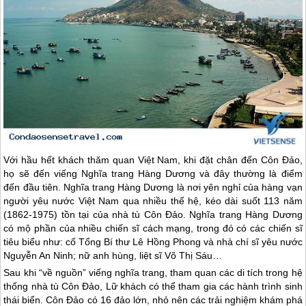
Với hầu hết khách thăm quan Việt Nam, khi đặt chân đến
Côn Đảo
,
họ sẽ đến viếng Nghĩa trang Hàng Dương và đây thường là điểm
đến đầu tiên. Nghĩa trang Hàng Dương là nơi yên nghỉ của hàng vạn
người yêu nước Việt Nam qua nhiều thế hệ, kéo dài suốt 113 năm
(1862-1975) tồn tại của nhà tù
Côn Đảo
. Nghĩa trang Hàng Dương
có mộ phần của nhiều chiến sĩ cách mạng, trong đó có các chiến sĩ
tiêu biểu như: cố Tổng Bí thư Lê Hồng Phong và nhà chí sĩ yêu nước
Nguyễn An Ninh; nữ anh hùng, liệt sĩ Võ Thị Sáu…
Sau khi “về nguồn” viếng nghĩa trang, tham quan các di tích trong hệ
thống nhà tù
Côn Đảo
, Lữ khách có thể tham gia các hành trình sinh
thái biển.
Côn Đảo
có 16 đảo lớn, nhỏ nên các trải nghiệm khám phá