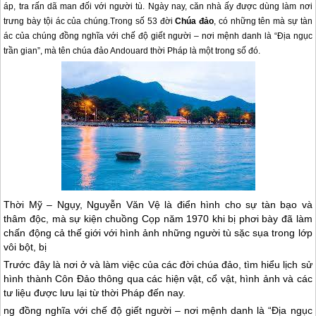
áp, tra rấn dã man đối với người tù. Ngày nay, căn nhà ấy được dùng làm nơi
trưng bày tội ác của chúng.
Trong số 53 đời
Chúa đảo
, có những tên mà sự tàn
ác của chúng đồng nghĩa với chế độ giết người – nơi mệnh danh là “Địa ngục
trần gian”, mà tên chúa đảo Andouard thời Pháp là một trong số đó.
Thời Mỹ – Ngụy, Nguyễn Văn Vệ là điển hình cho sự tàn bạo và
thâm độc, mà sự kiện chuồng Cọp năm 1970 khi bị phơi bày đã làm
chấn động cả thế giới với hình ảnh những người tù sặc sụa trong lớp
vôi bột, bị
Trước đây là nơi ở và làm việc của các đời chúa đảo, tìm hiểu lịch sử
hình thành
Côn Đảo
thông qua các hiện vật, cổ vật, hình ảnh và các
tư liệu được lưu lại từ thời Pháp đến nay.
ng đồng nghĩa với chế độ giết người – nơi mệnh danh là “Địa ngục