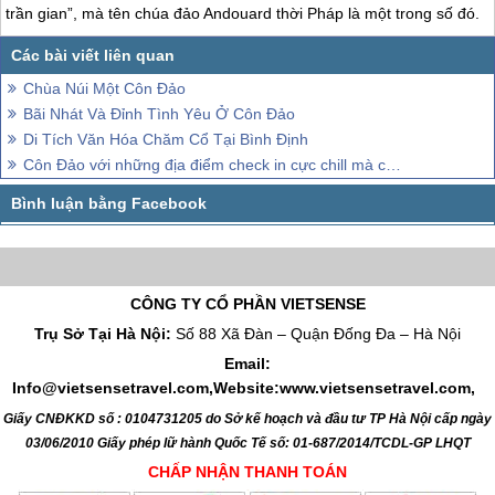
trần gian”, mà tên chúa đảo Andouard thời Pháp là một trong số đó.
Chùa Núi Một Côn Đảo
Bãi Nhát Và Đỉnh Tình Yêu Ở Côn Đảo
Di Tích Văn Hóa Chăm Cổ Tại Bình Định
Côn Đảo với những địa điểm check in cực chill mà chắc chắn bạn chưa biết
CÔNG TY CỔ PHẦN VIETSENSE
Trụ Sở Tại Hà Nội:
Số 88 Xã Đàn – Quận Đống Đa – Hà Nội
Email:
Info@vietsensetravel.com,Website:www.vietsensetravel.com,
Giấy CNĐKKD số : 0104731205 do Sở kế hoạch và đầu tư TP Hà Nội cấp ngày
03/06/2010 Giấy phép lữ hành Quốc Tế số: 01-687/2014/TCDL-GP LHQT
CHẤP NHẬN THANH TOÁN