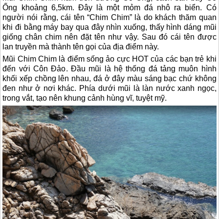
Ống khoảng 6,5km. Đây là một mỏm đá nhô ra biển. Có
người nói rằng, cái tên “Chim Chim” là do khách thăm quan
khi đi bằng máy bay qua đây nhìn xuống, thấy hình dáng mũi
giống chân chim nên đặt tên như vậy. Sau đó cái tên được
lan truyền mà thành tên gọi của địa điểm này.
Mũi Chim Chim là điểm sống ảo cực HOT của các bạn trẻ khi
đến với
Côn Đảo
. Đầu mũi là hệ thống đá tảng muôn hình
khối xếp chồng lên nhau, đá ở đây màu sáng bạc chứ không
đen như ở nơi khác. Phía dưới mũi là làn nước xanh ngọc,
trong vắt, tạo nên khung cảnh hùng vĩ, tuyệt mỹ.