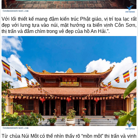
Với lối thiết kế mang đậm kiến trúc Phật giáo, vị trí tọa lạc rất
đẹp với lưng tựa vào núi, mặt hướng ra biển vịnh Côn Sơn,
thị trấn và đắm chìm trong vẻ đẹp của hồ An Hải.”.
Từ chùa Núi Một có thể nhìn thấy rõ “mồn một” thị trấn và vịnh