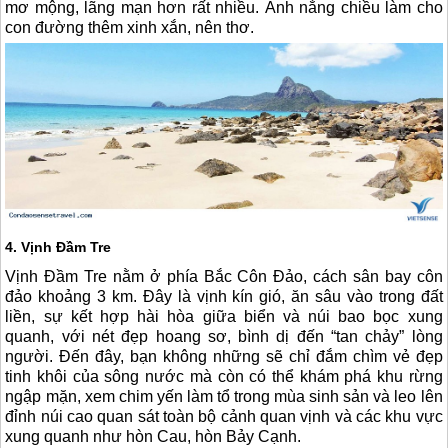
mơ mộng, lãng mạn hơn rất nhiều. Ánh nắng chiều làm cho
con đường thêm xinh xắn, nên thơ.
4. Vịnh Đầm Tre
Vịnh Đầm Tre nằm ở phía Bắc
Côn Đảo
, cách sân bay
côn
đảo
khoảng 3 km. Đây là vịnh kín gió, ăn sâu vào trong đất
liền, sự kết hợp hài hòa giữa biển và núi bao bọc xung
quanh, với nét đẹp hoang sơ, bình dị đến “tan chảy” lòng
người. Đến đây, bạn không những sẽ chỉ đắm chìm vẻ đẹp
tinh khôi của sông nước mà còn có thể khám phá khu rừng
ngập mặn, xem chim yến làm tổ trong mùa sinh sản và leo lên
đỉnh núi cao quan sát toàn bộ cảnh quan vịnh và các khu vực
xung quanh như hòn Cau, hòn Bảy Cạnh.