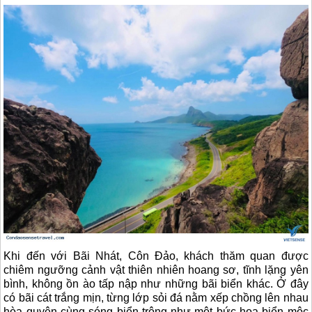
Khi đến với Bãi Nhát,
Côn Đảo
, khách thăm quan được
chiêm ngưỡng cảnh vật thiên nhiên hoang sơ, tĩnh lặng yên
bình, không ồn ào tấp nập như những bãi biển khác. Ở đây
có bãi cát trắng mịn, từng lớp sỏi đá nằm xếp chồng lên nhau
hòa quyện cùng sóng biển trông như một bức họa biển mộc