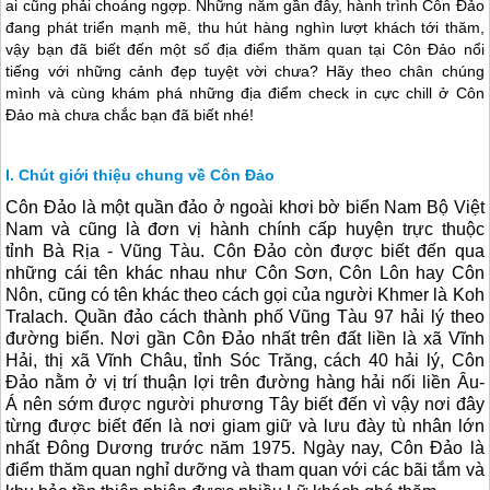
ai cũng phải choáng ngợp. Những năm gần đây, hành trình Côn Đảo
đang phát triển mạnh mẽ, thu hút hàng nghìn lượt khách tới thăm,
vậy bạn đã biết đến một số địa điểm thăm quan tại Côn Đảo nổi
tiếng với những cảnh đẹp tuyệt vời chưa? Hãy theo chân chúng
mình và cùng khám phá những địa điểm check in cực chill ở Côn
Đảo mà chưa chắc bạn đã biết nhé!
Chút giới thiệu chung về Côn Đảo
Côn Đảo
là một quần đảo ở ngoài khơi bờ biển Nam Bộ Việt
Nam và cũng là đơn vị hành chính cấp huyện trực thuộc
tỉnh Bà Rịa - Vũng Tàu.
Côn Đảo
còn được biết đến qua
những cái tên khác nhau như Côn Sơn, Côn Lôn hay Côn
Nôn, cũng có tên khác theo cách gọi của người Khmer là Koh
Tralach. Quần đảo cách thành phố Vũng Tàu 97 hải lý theo
đường biển. Nơi gần
Côn Đảo
nhất trên đất liền là xã Vĩnh
Hải, thị xã Vĩnh Châu, tỉnh Sóc Trăng, cách 40 hải lý,
Côn
Đảo
nằm ở vị trí thuận lợi trên đường hàng hải nối liền Âu-
Á nên sớm được người phương Tây biết đến vì vậy nơi đây
từng được biết đến là nơi giam giữ và lưu đày tù nhân lớn
nhất Đông Dương trước năm 1975. Ngày nay,
Côn Đảo
là
điểm thăm quan nghỉ dưỡng và tham quan với các bãi tắm và