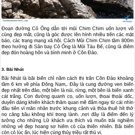
Đoạn đường Cỏ Ống dẫn tới mũi Chim Chim uốn lượn vô
cùng đẹp mắt, cũng là góc được lên hình nhiều trên các mặt
báo, các trang mạng xã hội. Cách Mũi Chim Chim tầm 800m
theo hướng đi Sân bay Cỏ Ống là Mũi Tàu Bể, cũng là điểm
đẹp đón hoàng hôn và bình minh ở
Côn Đảo
.
3. Bãi Nhát
Bãi Nhát là bãi biển chỉ nằm cách thị trấn
Côn Đảo
khoảng
tầm 6 km về phía Đông Nam,. Đây là cung đường ven biển
đẹp nhất trên đảo, một bên là núi, rừng, một bên là biển xanh
cát trắng. Con đường quanh co, uốn lượn, thoai thoải dốc,
duyên dáng khiến khách thăm quan mê đắm ngay từ cái nhìn
đầu tiên vì mãn nhãn trước khung cảnh và thỏa thuê hít thở
no căng bầu không khí trong lành. ,nơi đây là điểm đến lý
tưởng cho những Lữ khách ưa thích và muốn trải nghiệm
những vẻ đẹp hoang sơ hiếm có của thiên nhiên. Bãi biển
còn có lúc ẩn, lúc hiện cùng thủy triều rất thú vị.