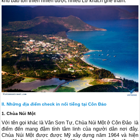
khu bảo tồn thiên nhiên được nhiều Lữ khách ghé thăm.
Những địa điểm check in nổi tiếng tại Côn Đảo
1. Chùa Núi Một
Với tên gọi khác là Vân Sơn Tự, Chùa Núi Một ở
Côn Đảo
là
điểm đến mang đậm tính tâm linh của người dân nơi đây.
Chùa Núi Một được được Mỹ xây dựng năm 1964 và hiện