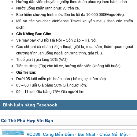
Hướng dẫn viên chuyên nghiệp theo đoàn phục vụ theo hành trình.
Nước uống khăn lạnh phục vụ trên xe.
Bảo hiểm chương trình mức đền bù tối đa 10.000.000Đ/người/vụ.
Mũ và các voucher VietSense Travel khuyến mại ( theo các chiến
dịch)
Giá Không Bao Gồm:
Vé máy bay khứ hồi Hà Nội –
Côn Đảo
– Hà Nội.
Các chi phí cá nhân ( điện thoại, giặt là, mua sắm, thăm quan ngoài
chương trình, ăn uống ngoài chương trình, giải trí...).
Thuế giá trị gia tăng 10% (VAT)
Tiền thưởng (Tip) cho lái xe, hướng dẫn viên (không bắt buộc).
Giá Trẻ Em:
Dưới 05 tuổi miễn phí hoàn toàn ( bố mẹ tự chăm sóc).
05 – 08 Tuổi Giá bằng 50% Giá người lớn.
09 – 11 tuổi Giá bằng 75% Giá người lớn.
Có Thể Phù Hợp Với Bạn
VCD30. Cảng Bến Đầm - Bãi Nhát - Chùa Núi Một -