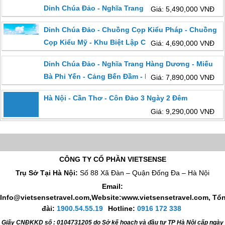
Dinh Chúa Đảo - Nghĩa Trang Hàng Dương 3 Ngày
Giá: 5,490,000 VNĐ
2 Đêm Khởi Hành Từ Hà Nội
Dinh Chúa Đảo - Chuồng Cọp Kiểu Pháp - Chuồng
Cọp Kiểu Mỹ - Khu Biệt Lập Chuồng Bò - Nghĩa
Giá: 4,690,000 VNĐ
Trang Hàng Dương 2 Ngày 1 Đêm Khởi Hành Từ Hà
Dinh Chúa Đảo - Nghĩa Trang Hàng Dương - Miếu
Nội
Bà Phi Yến - Cảng Bến Đầm - Bãi Nhát - Chùa Núi
Giá: 7,890,000 VNĐ
Một (Đi HCM Về Cần Thơ)
Hà Nội - Cần Thơ - Côn Đảo 3 Ngày 2 Đêm
Giá: 9,290,000 VNĐ
CÔNG TY CỔ PHẦN VIETSENSE
Trụ Sở Tại Hà Nội:
Số 88 Xã Đàn – Quận Đống Đa – Hà Nội
Email:
Info@vietsensetravel.com,Website:www.vietsensetravel.com,
Tổ
đài:
1900.54.55.19
Hotline:
0916 172 338
Giấy CNĐKKD số : 0104731205 do Sở kế hoạch và đầu tư TP Hà Nội cấp ngày