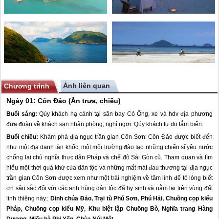
Ảnh liên quan
Chương trình
Ngày 01:
Côn Đảo
(Ăn trưa, chiều)
Buổi sáng:
Qúy khách hạ cánh tại sân bay Cỏ Ống, xe và hdv địa phương
đưa đoàn về khách sạn nhận phòng, nghỉ ngơi. Qúy khách tự do tắm biển.
Buổi chiều:
Khám phá địa ngục trần gian Côn Sơn:
Côn Đảo
được biết đến
như một địa danh tàn khốc, một môi trường đào tạo những chiến sĩ yêu nước
chống lại chủ nghĩa thực dân Pháp và chế độ Sài Gòn cũ. Tham quan và tìm
hiểu một thời quá khứ của dân tộc và những mất mát đau thương tại địa ngục
trần gian Côn Sơn được xem như một trải nghiệm về tâm linh để tỏ lòng biết
ơn sâu sắc đối với các anh hùng dân tộc đã hy sinh và nằm lại trên vùng đất
linh thiêng này.:
Dinh chúa Đảo
,
Trại tù Phú Sơn, Phú Hải
,
Chuồng cọp kiểu
Pháp,
Chuồng cọp kiểu Mỹ
,
Khu biệt lập Chuồng Bò
,
Nghĩa trang Hàng