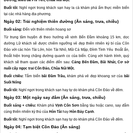
Dương
,
Miếu bà Phi Yến
, Chùa Núi Một.
Buổi tối:
Nghỉ ngơi trong khách sạn hay la cà khám phá ẩm thực miền biển
tại các nhà hàng địa phương.
Ngày 02: Trải nghiệm thiên đường (Ăn sáng, trưa, chiều)
Buổi sáng:
Đến với thiên nhiên hoang sơ
Từ trung tâm huyện đi theo hướng về vịnh Bến Đầm khoảng 15 km, dọc
đường Lữ khách sẽ được chiêm ngưỡng vẻ đẹp thiên nhiên kỳ bí của
Côn
Đảo
với các hòn Tài Lớn, hòn Tài Nhỏ, Mũi Cá Mập, Đỉnh Tình Yêu thoắt ẩn,
thoắt hiện trong chặng đường quanh co của biển. Cùng với hành trình, quý
khách sẽ tham quan các điểm đến sau:
Cảng Bến Đầm
,
Bãi Nhát,
Cơ sở
nuôi cấy ngọc trai
Côn Đảo
,
Chùa Núi Một.
Buổi chiều:
Tắm biển
bãi Đầm Trầu
,
khám phá vẻ đẹp khoang sơ của
bãi
Suối Nóng
Buổi tối:
Nghỉ ngơi trong khách sạn hay tự do khám phá
Côn Đảo
về đêm.
Ngày 03: Một ngày say đắm (Ăn sáng, trưa, chiều)
Buổi sáng + chiều:
Khám phá
Vịnh Côn Sơn
bằng tàu hoặc cano, say đắm
cùng thiên nhiên kỳ thú của
Hòn Tài
hay
Hòn Bảy Cạnh
.
Buổi tối:
Nghỉ ngơi trong khách sạn hay tự do khám phá
Côn Đảo
về đêm.
Ngày 04: Tạm biệt
Côn Đảo
(Ăn sáng)