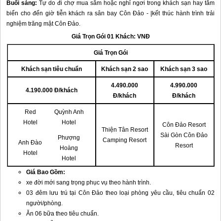
Buổi sáng:
Tự do đi chợ mua sắm hoặc nghỉ ngơi trong khách sạn hay tắm
biển cho đến giờ tiễn khách ra sân bay
Côn Đảo
- |kết thúc hành trình
trải
nghiệm trăng mật
Côn Đảo
.
Giá Trọn Gói 01 Khách: VNĐ
Giá Trọn Gói
Khách sạn tiêu chuẩn
Khách sạn 2 sao
Khách sạn 3 sao
4.490.000
4.990.000
4.190.000 Đ/khách
Đ/khách
Đ/khách
Red
Quỳnh Anh
Hotel
Hotel
Côn Đảo
Resort
Thiện Tân Resort
Sài Gòn
Côn Đảo
Phượng
Camping Resort
Anh Đào
Resort
Hoàng
Hotel
Hotel
Giá Bao Gồm:
xe đời mới sang trọng phục vụ theo hành trình.
03 đêm lưu trú tại
Côn Đảo
theo loại phòng yêu cầu, tiêu chuẩn 02
người/phòng.
Ăn 06 bữa theo tiêu chuẩn.