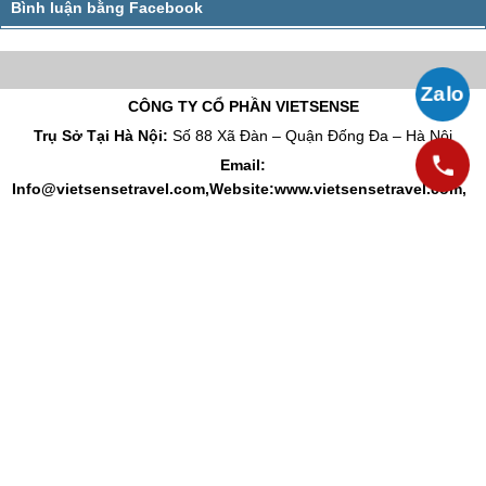
CÔNG TY CỔ PHẦN VIETSENSE
Trụ Sở Tại Hà Nội:
Số 88 Xã Đàn – Quận Đống Đa – Hà Nội
Email:
Info@vietsensetravel.com,Website:www.vietsensetravel.com,
Giấy CNĐKKD số : 0104731205 do Sở kế hoạch và đầu tư TP Hà Nội cấp ngày
03/06/2010 Giấy phép lữ hành Quốc Tế số: 01-687/2014/TCDL-GP LHQT
CHẤP NHẬN THANH TOÁN
© 2010 Vietsense Travel Group