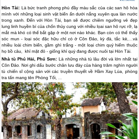
Hòn Tài:
Là bức tranh phong phú đầy màu sắc của các san hô hòa
mình với những loại sinh vật biển ẩn dưới nắng xuyên qua làn nước
trong xanh. Đến với Hòn Tài, bạn sẽ được chiêm ngưỡng vẻ đẹp
lung linh huyền bí của chốn thủy cung với nhiều lọai san hô rực rỡ, lạ
mắt mà khó có thể bắt gặp ở một nơi nào khác. Bạn còn có thể thấy
sóc mun - loại sóc đặc hữu chỉ có ở
Côn Đảo
, kỳ đà, tắc kè,…và
nhiều loài chim biển, gầm ghì trắng - một loại chim quý hiếm thuộc
họ bồ câu, khỉ mặt đỏ - giống khỉ quý đang được nuôi tại Hòn Tài.
Nhà tù Phú Hải, Phú Sơn:
Là những nhà tù lâu đời và lớn nhất tại
Côn Đảo
. Nơi ghi dấu bước chân lưu đày của hàng trăm nghìn người
tù chiến sĩ cộng sản với các truyền thuyết về Hầm Xay Lúa, phòng
tra tấn mang tên Phòng Tối, ...