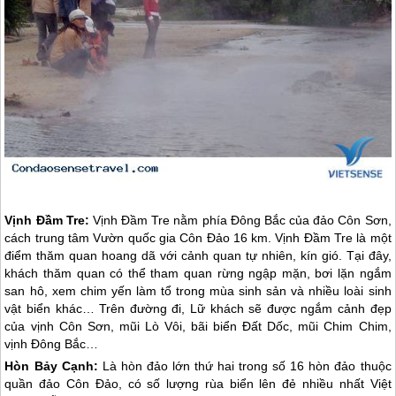
Vịnh Đầm Tre:
Vịnh Đầm Tre nằm phía Đông Bắc của đảo Côn Sơn,
cách trung tâm Vườn quốc gia
Côn Đảo
16 km. Vịnh Đầm Tre là một
điểm thăm quan hoang dã với cảnh quan tự nhiên, kín gió. Tại đây,
khách thăm quan có thể tham quan rừng ngập mặn, bơi lặn ngắm
san hô, xem chim yến làm tổ trong mùa sinh sản và nhiều loài sinh
vật biển khác… Trên đường đi, Lữ khách sẽ được ngắm cảnh đẹp
của vịnh Côn Sơn, mũi Lò Vôi, bãi biển Đất Dốc, mũi Chim Chim,
vịnh Đông Bắc…
Hòn Bảy Cạnh:
Là hòn đảo lớn thứ hai trong số 16 hòn đảo thuộc
quần đảo
Côn Đảo
, có số lượng rùa biển lên đẻ nhiều nhất Việt