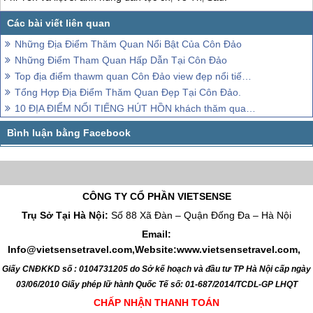
Những Địa Điểm Thăm Quan Nổi Bật Của Côn Đảo
Những Điểm Tham Quan Hấp Dẫn Tại Côn Đảo
Top địa điểm thawm quan Côn Đảo view đẹp nổi tiếng, sống ảo nghìn like
Tổng Hợp Địa Điểm Thăm Quan Đẹp Tại Côn Đảo.
10 ĐỊA ĐIỂM NỔI TIẾNG HÚT HỒN khách thăm quan Của Côn Đảo
CÔNG TY CỔ PHẦN VIETSENSE
Trụ Sở Tại Hà Nội:
Số 88 Xã Đàn – Quận Đống Đa – Hà Nội
Email:
Info@vietsensetravel.com,Website:www.vietsensetravel.com,
Giấy CNĐKKD số : 0104731205 do Sở kế hoạch và đầu tư TP Hà Nội cấp ngày
03/06/2010 Giấy phép lữ hành Quốc Tế số: 01-687/2014/TCDL-GP LHQT
CHẤP NHẬN THANH TOÁN