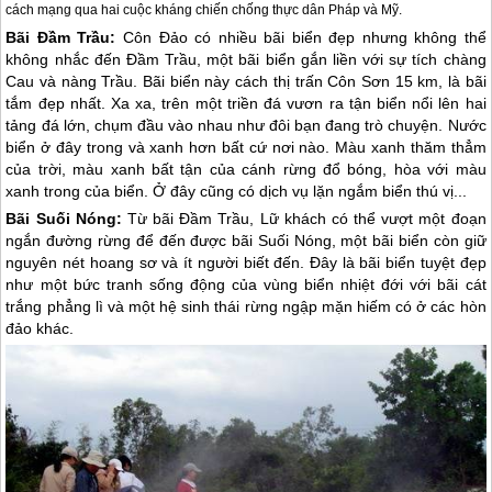
cách mạng qua hai cuộc kháng chiến chống thực dân Pháp và Mỹ.
Bãi Đầm Trầu:
Côn Đảo
có nhiều bãi biển đẹp nhưng không thể
không nhắc đến Đầm Trầu, một bãi biển gắn liền với sự tích chàng
Cau và nàng Trầu. Bãi biển này cách thị trấn Côn Sơn 15 km, là bãi
tắm đẹp nhất. Xa xa, trên một triền đá vươn ra tận biển nổi lên hai
tảng đá lớn, chụm đầu vào nhau như đôi bạn đang trò chuyện. Nước
biển ở đây trong và xanh hơn bất cứ nơi nào. Màu xanh thăm thẳm
của trời, màu xanh bất tận của cánh rừng đổ bóng, hòa với màu
xanh trong của biển. Ở đây cũng có dịch vụ lặn ngắm biển thú vị...
Bãi Suối Nóng:
Từ bãi Đầm Trầu, Lữ khách có thể vượt một đoạn
ngắn đường rừng để đến được bãi Suối Nóng, một bãi biển còn giữ
nguyên nét hoang sơ và ít người biết đến. Đây là bãi biển tuyệt đẹp
như một bức tranh sống động của vùng biển nhiệt đới với bãi cát
trắng phẳng lì và một hệ sinh thái rừng ngập mặn hiếm có ở các hòn
đảo khác.