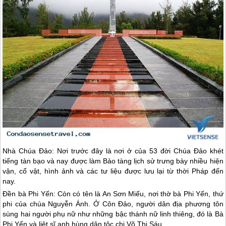
Nhà Chúa Đảo: Nơi trước đây là nơi ở của 53 đời Chúa Đảo khét
tiếng tàn bạo và nay được làm Bảo tàng lịch sử trưng bày nhiều hiện
vận, cổ vật, hình ảnh và các tư liệu được lưu lại từ thời Pháp đến
nay.
Đền bà Phi Yến: Còn có tên là An Sơn Miếu, nơi thờ bà Phi Yến, thứ
phi của chúa Nguyễn Ánh. Ở
Côn Đảo
, người dân địa phương tôn
sùng hai người phụ nữ như những bậc thánh nữ linh thiêng, đó là Bà
Phi Yến và liệt sĩ anh hùng dân tộc chị Võ Thị Sáu.