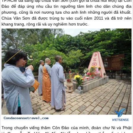
TP.HCM đã sáng lập chùa Vân Sơn (còn gọi là chùa Núi Một) tại
Côn
Đảo
để đáp ứng nhu cầu tín ngưỡng tâm linh cho dân chúng địa
phương, cũng là nơi nương tựa cho anh linh những người đã khuất.
Chùa Vân Sơn đã được trùng tu vào cuối năm 2011 và đã trở nên
khang trang, rộng rãi và uy nghiêm hơn trước.
Trong chuyến viếng thăm
Côn Đảo
của mình, đoàn chư Ni và Phật