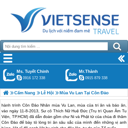
Ms. Tuyết Chinh
Mr.Thành
0916 172 338
0915 879 338
Cẩm Nang
Lễ Hội
Mùa Vu Lan Tại Côn Đảo
hành trình Côn Đảo Nhân mùa Vu Lan, mùa của tri ân và báo ân,
vào ngày 11-8-2013, Sư cô Thích Nữ Huệ Đức (Trụ trì Quan Âm Tu
Viện, TP.HCM) đã dẫn đoàn gồm chư Ni và Phật tử của chùa đi thăm
Côn Đảo để bày tỏ lòng tri ân sâu sắc của mình đến những vị anh