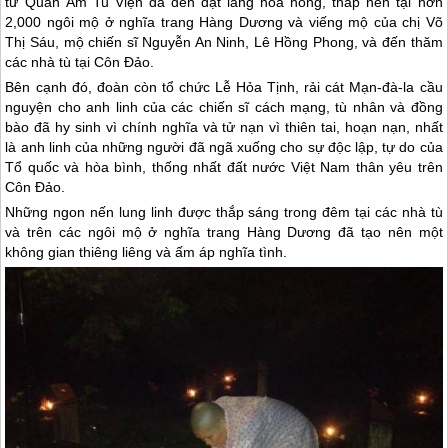
tử Quan Âm Tu Viện đã đến đặt lẵng hoa hồng, thắp nến tại hơn
2,000 ngôi mộ ở nghĩa trang Hàng Dương và viếng mộ của chị Võ
Thị Sáu, mộ chiến sĩ Nguyễn An Ninh, Lê Hồng Phong, và đến thăm
các nhà tù tại
Côn Đảo
.
Bên cạnh đó, đoàn còn tổ chức Lễ Hỏa Tịnh, rải cát Mạn-đà-la cầu
nguyện cho anh linh của các chiến sĩ cách mạng, tù nhân và đồng
bào đã hy sinh vì chính nghĩa và tử nạn vì thiên tai, hoạn nạn, nhất
là anh linh của những người đã ngã xuống cho sự độc lập, tự do của
Tổ quốc và hòa bình, thống nhất đất nước Việt Nam thân yêu trên
Côn Đảo
.
Những ngon nến lung linh được thắp sáng trong đêm tại các nhà tù
và trên các ngôi mộ ở nghĩa trang Hàng Dương đã tạo nên một
không gian thiêng liêng và ấm áp nghĩa tình.