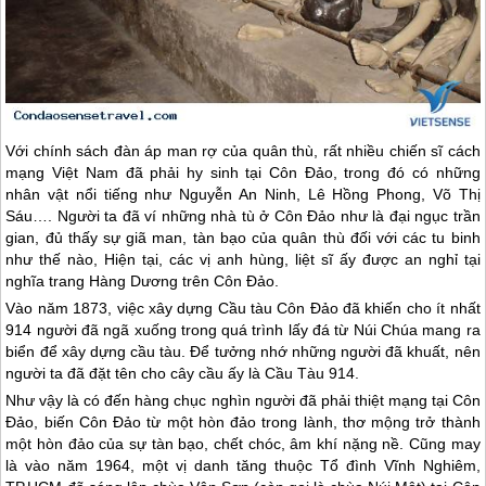
Với chính sách đàn áp man rợ của quân thù, rất nhiều chiến sĩ cách
mạng Việt Nam đã phải hy sinh tại
Côn Đảo
, trong đó có những
nhân vật nổi tiếng như Nguyễn An Ninh, Lê Hồng Phong, Võ Thị
Sáu…. Người ta đã ví những nhà tù ở
Côn Đảo
như là đại ngục trần
gian, đủ thấy sự giã man, tàn bạo của quân thù đối với các tu binh
như thế nào, Hiện tại, các vị anh hùng, liệt sĩ ấy được an nghỉ tại
nghĩa trang Hàng Dương trên
Côn Đảo
.
Vào năm 1873, việc xây dựng Cầu tàu
Côn Đảo
đã khiến cho ít nhất
914 người đã ngã xuống trong quá trình lấy đá từ Núi Chúa mang ra
biển để xây dựng cầu tàu. Để tưởng nhớ những người đã khuất, nên
người ta đã đặt tên cho cây cầu ấy là Cầu Tàu 914.
Như vậy là có đến hàng chục nghìn người đã phải thiệt mạng tại
Côn
Đảo
, biến
Côn Đảo
từ một hòn đảo trong lành, thơ mộng trở thành
một hòn đảo của sự tàn bạo, chết chóc, âm khí nặng nề. Cũng may
là vào năm 1964, một vị danh tăng thuộc Tổ đình Vĩnh Nghiêm,