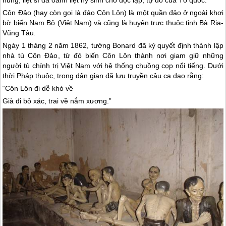
hùng, liệt sĩ đã oanh liệt hy sinh cho độc lập, tự do của Tổ quốc.
Côn Đảo
(hay còn gọi là đảo Côn Lôn) là một quần đảo ở ngoài khơi
bờ biển Nam Bộ (Việt Nam) và cũng là huyện trực thuộc tỉnh Bà Rịa-
Vũng Tàu.
Ngày 1 tháng 2 năm 1862, tướng Bonard đã ký quyết định thành lập
nhà tù
Côn Đảo
, từ đó biến Côn Lôn thành nơi giam giữ những
người tù chính trị Việt Nam với hệ thống chuồng cọp nổi tiếng. Dưới
thời Pháp thuộc, trong dân gian đã lưu truyền câu ca dao rằng:
“Côn Lôn đi dễ khó về
Già đi bỏ xác, trai về nắm xương.”