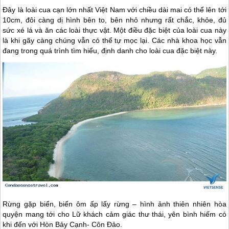
Đây là loài cua cạn lớn nhất Việt Nam với chiều dài mai có thể lên tới
10cm, đôi càng dị hình bên to, bên nhỏ nhưng rất chắc, khỏe, đủ
sức xé lá và ăn các loài thực vật. Một điều đặc biệt của loài cua này
là khi gãy càng chúng vẫn có thể tự mọc lại. Các nhà khoa học vẫn
đang trong quá trình tìm hiểu, định danh cho loài cua đặc biệt này.
Rừng gặp biển, biển ôm ấp lấy rừng – hình ảnh thiên nhiên hòa
quyện mang tới cho Lữ khách cảm giác thư thái, yên bình hiếm có
khi đến với Hòn Bảy Cạnh-
Côn Đảo
.