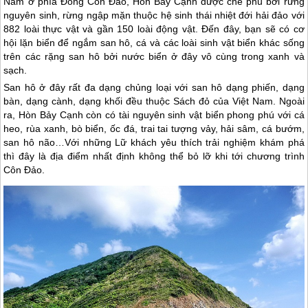
Nằm ở phía Đông
Côn Đảo
, Hòn Bảy Cạnh được che phủ bởi rừng
nguyên sinh, rừng ngập mặn thuộc hệ sinh thái nhiệt đới hải đảo với
882 loài thực vật và gần 150 loài động vật. Đến đây, bạn sẽ có cơ
hội lặn biển để ngắm san hô, cá và các loài sinh vật biển khác sống
trên các rặng san hô bởi nước biển ở đây vô cùng trong xanh và
sạch.
San hô ở đây rất đa dạng chủng loại với san hô dạng phiến, dạng
bàn, dạng cành, dạng khối đều thuộc Sách đỏ của Việt Nam. Ngoài
ra, Hòn Bảy Cạnh còn có tài nguyên sinh vật biển phong phú với cá
heo, rùa xanh, bò biển, ốc đá, trai tai tượng vảy, hải sâm, cá bướm,
san hô não…Với những Lữ khách yêu thích trải nghiệm khám phá
thì đây là địa điểm nhất định không thể bỏ lỡ khi tới chương trình
Côn Đảo
.