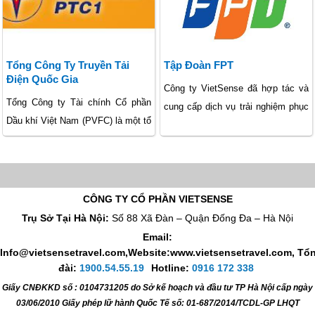
tế quốc phòng 100% vốn nhà nước
phát triển vững mạnh của Tập
với số vốn điều lệ 50.000 tỷ đồng,
đoàn Dầu khí Quốc gia Việt Nam”.
có tư cách pháp nhân, có con dấu,
biểu tượng và điều lệ tổ chức
Tổng Công Ty Truyền Tải
Tập Đoàn FPT
riêng.
Điện Quốc Gia
Công ty VietSense đã hợp tác và
Tổng Công ty Tài chính Cổ phần
cung cấp dịch vụ trải nghiệm phục
Dầu khí Việt Nam (PVFC) là một tổ
vụ nghỉ mát và hội thảo tổng kết tại
chức tín dụng phi ngân hàng, tiền
các điểm thăm quan trong và ngoài
thân là Công ty Tài chính Dầu khí,
nước, góp phần vào sự phát triển
thành lập ngày 19/6/2000 với
đời sống văn hóa tinh thần cho cán
phương châm hoạt động “Vì sự
bộ nhân viên toàn tập đoàn.
CÔNG TY CỔ PHẦN VIETSENSE
phát triển vững mạnh của Tập
Trụ Sở Tại Hà Nội:
Số 88 Xã Đàn – Quận Đống Đa – Hà Nội
đoàn Dầu khí Quốc gia Việt Nam”.
Email:
Info@vietsensetravel.com,Website:www.vietsensetravel.com,
Tổ
đài:
1900.54.55.19
Hotline:
0916 172 338
Giấy CNĐKKD số : 0104731205 do Sở kế hoạch và đầu tư TP Hà Nội cấp ngày
03/06/2010 Giấy phép lữ hành Quốc Tế số: 01-687/2014/TCDL-GP LHQT