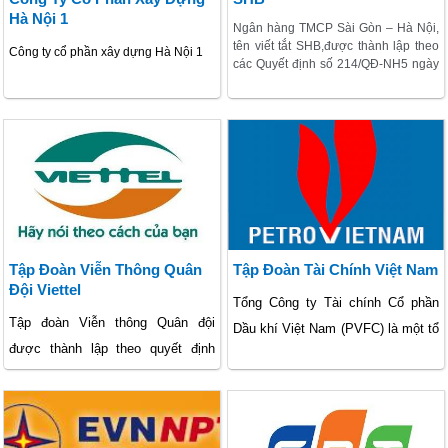
Hà Nội 1
nhất năm 2008 do Bộ thông tin và
Biểu tượng Công ty:
Ngân hàng TMCP Sài Gòn – Hà Nội,
tên viết tắt SHB,được thành lập theo
Truyền thông Việt nam trao tặng.
Công ty cổ phần xây dựng Hà Nội 1
các Quyết định số 214/QÐ-NH5 ngày
13/11/1993; Quyết định số 93/QÐ-
NHNN ngày 20/1/2006 và số
1764/QÐ-NHNN ngày 11/9/2006.
Giấy phép ĐKKD số 0103026080.
Tập Đoàn Viễn Thông Quân
Tập Đoàn Tài Chính Việt Nam
Đội Viettel
Tổng Công ty Tài chính Cổ phần
Tập đoàn Viễn thông Quân đội
Dầu khí Việt Nam (PVFC) là một tổ
được thành lập theo quyết định
chức tín dụng phi ngân hàng, tiền
2097/2009/QĐ-TTg của Thủ tướng
thân là Công ty Tài chính Dầu khí,
Chính phủ ký vào ngày
thành lập ngày 19/6/2000 với
14/12/2009, là doanh nghiệp kinh
phương châm hoạt động “Vì sự