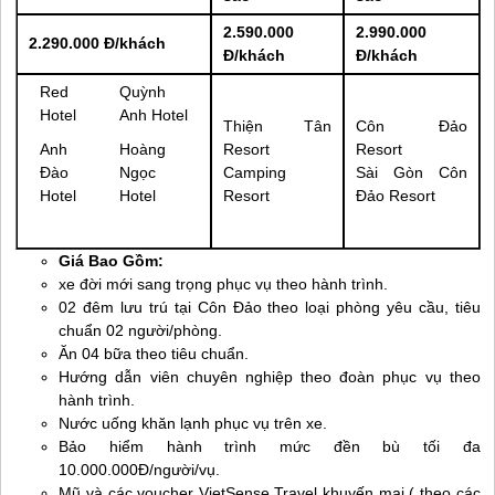
2.590.000
2.990.000
2.290.000 Đ/khách
Đ/khách
Đ/khách
Red
Quỳnh
Hotel
Anh Hotel
Thiện Tân
Côn Đảo
Anh
Hoàng
Resort
Resort
Đào
Ngọc
Camping
Sài Gòn
Côn
Hotel
Hotel
Resort
Đảo
Resort
Giá Bao Gồm:
xe đời mới sang trọng phục vụ theo hành trình.
02 đêm lưu trú tại
Côn Đảo
theo loại phòng yêu cầu, tiêu
chuẩn 02 người/phòng.
Ăn 04 bữa theo tiêu chuẩn.
Hướng dẫn viên chuyên nghiệp theo đoàn phục vụ theo
hành trình.
Nước uống khăn lạnh phục vụ trên xe.
Bảo hiểm hành trình mức đền bù tối đa
10.000.000Đ/người/vụ.
Mũ và các voucher VietSense Travel khuyến mại ( theo các