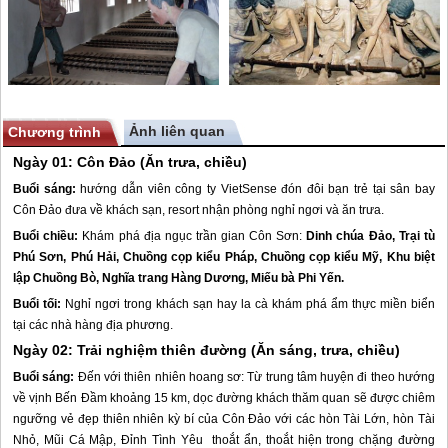
Ảnh liên quan
Chương trình
Ngày 01:
Côn Đảo
(Ăn trưa, chiều)
Buổi sáng:
hướng dẫn viên công ty VietSense đón đôi bạn trẻ tại sân bay
Côn Đảo
đưa về khách sạn, resort nhận phòng nghỉ ngơi và ăn trưa.
Buổi chiều:
Khám phá địa ngục trần gian Côn Sơn:
Dinh chúa Đảo
,
Trại tù
Phú Sơn, Phú Hải
,
Chuồng cọp kiểu Pháp,
Chuồng cọp kiểu Mỹ
,
Khu biệt
lập Chuồng Bò
,
Nghĩa trang Hàng Dương
,
Miếu bà Phi Yến
.
Buổi tối:
Nghỉ ngơi trong khách sạn hay la cà khám phá ẩm thực miền biển
tại các nhà hàng địa phương.
Ngày 02: Trải nghiệm thiên đường (Ăn sáng, trưa, chiều)
Buổi sáng:
Đến với thiên nhiên ho
ang sơ: Từ trung tâm huyện đi theo hướng
về vịnh Bến Đầm khoảng 15 km, dọc đường khách thăm quan sẽ được chiêm
ngưỡng vẻ đẹp thiên nhiên kỳ bí của
Côn Đảo
với các hòn Tài Lớn, hòn Tài
Nhỏ, Mũi Cá Mập, Đỉnh Tình Yêu thoắt ẩn, thoắt hiện trong chặng đường