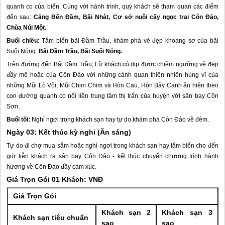
quanh co của biển. Cùng với hành trình, quý khách sẽ tham quan các điểm
đến sau:
Cảng Bến Đầm
,
Bãi Nhát,
Cơ sở nuôi cấy ngọc trai
Côn Đảo
,
Chùa Núi Một.
Buổi chiều:
Tắm biển
bãi Đầm Trầu
, khám phá vẻ đẹp khoang sơ của bãi
Suối Nóng:
Bãi Đầm Trầu,
Bãi Suối Nóng.
Trên đường đến Bãi Đầm Trầu, Lữ khách có dịp được chiêm ngưỡng vẻ đẹp
đầy mê hoặc của
Côn Đảo
với những cảnh quan thiên nhiên hùng vĩ của
những Mũi Lò Vôi, Mũi Chim Chim và Hòn Cau, Hòn Bảy Cạnh ẩn hiện theo
con đường quanh co nối liền trung tâm thị trấn của huyện với sân bay Côn
Sơn.
Buổi tối:
Nghỉ ngơi trong khách sạn hay tự do khám phá
Côn Đảo
về đêm.
Ngày 03: Kết thúc kỳ nghỉ (Ăn sáng)
Tự do đi chợ mua sắm hoặc nghỉ ngơi trong khách sạn hay tắm biển cho đến
giờ tiễn khách ra sân bay
Côn Đảo
- kết thúc chuyến
chương trình hành
hương về
Côn Đảo
đầy cảm xúc.
Giá Trọn Gói 01 Khách: VNĐ
Giá Trọn Gói
Khách sạn 2
Khách sạn 3
Khách sạn tiêu chuẩn
sao
sao