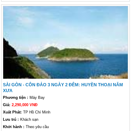
Côn Đảo là một khoảnh khắc như chưa từng quên để tìm lại dấu ấn lịch
sử của một thời kỳ đấu tranh dân tộc vừa hào hùng vừa bi thương còn in
dấu trên vùng đất Côn Đảo. cũng là một trải nghiệm thế giới tâm linh khi
viếng mộ chị Võ Thị Sáu, phần mộ gắn liền với những câu chuyện có
thật về sự linh thiêng.
SÀI GÒN - CÔN ĐẢO 3 NGÀY 2 ĐÊM: HUYỀN THOẠI NĂM
XƯA
Phương tiện :
Máy Bay
Giá:
2,290,000 VNĐ
Xuất Phát:
TP Hồ Chí Minh
Lưu trú :
Khách sạn
Khởi hành :
Theo yêu cầu