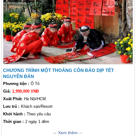
CHƯƠNG TRÌNH MỘT THOÁNG CÔN ĐẢO DỊP TẾT
NGUYÊN ĐÁN
Phương tiện :
Ô Tô
Giá:
1,990,000 VNĐ
Xuất Phát:
Hà Nội/HCM
Lưu trú :
Khách sạn/Resort
Khởi hành :
Theo yêu câu
Thời gian :
2 ngày 1 đêm
Chương Trình Một Thoáng Côn Đảo Dịp Tết Nguyên Đán - Một thoáng
Xem thêm