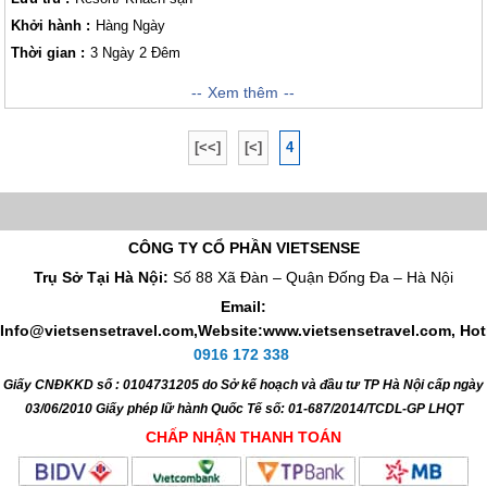
Khởi hành :
Hàng Ngày
Thời gian :
3 Ngày 2 Đêm
TP Hồ Chí Minh – Côn Đảo 3 Ngày 2 Đêm Tham quan Địa Ngục Trần
Xem thêm
Gian Côn Sơn trải nghiệm về tâm linh để tỏ lòng biết ơn sâu sắc đối với
các anh hùng dân tộc đã hy sinh và nằm lại trên vùng đất này, và hành
[<<]
[<]
4
trình đến với thiên nhiên biển đảo với những bãi biển tuyệt đẹp của Côn
Đảo sẽ là những giây phút đáng nhớ nhất cho một kỳ nghỉ.
CÔNG TY CỔ PHẦN VIETSENSE
Trụ Sở Tại Hà Nội:
Số 88 Xã Đàn – Quận Đống Đa – Hà Nội
Email:
Info@vietsensetravel.com,Website:www.vietsensetravel.com,
Hot
0916 172 338
Giấy CNĐKKD số : 0104731205 do Sở kế hoạch và đầu tư TP Hà Nội cấp ngày
03/06/2010 Giấy phép lữ hành Quốc Tế số: 01-687/2014/TCDL-GP LHQT
CHẤP NHẬN THANH TOÁN