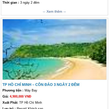
Thời gian :
3 ngày 2 đêm
Côn Đảo là một hòn đảo nhỏ, hoang sơ nằm trên biển Đông thuộc địa
Xem thêm
phận tirng Bà Rịa - Vũng tàu. Hòn đảo này đã được nhiều tạp chí trên thế
giới bình chọn là một trong những hòn đảo bí ẩn nhất thế giới. Mà đặc
biệt hơn nơi đây từng lưu lại những dấu vết của một cuộc đấu tranh ác
liệt với tội ác khủng khiếp của thực dân Pháp. Hãy đến đây để tìm hiểu
về những sự kiện lịch sử huy hoàng một thời tại Côn Đảo nhé.
TP HỒ CHÍ MINH – CÔN ĐẢO 3 NGÀY 2 ĐÊM
Phương tiện :
Máy Bay
Giá:
4,900,000 VNĐ
Xuất Phát:
TP Hồ Chí Minh
Lưu trú :
Resort/ Khách sạn